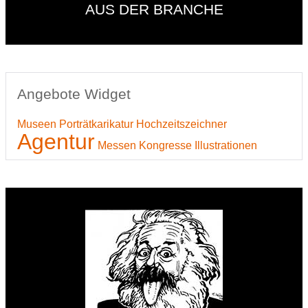
AUS DER BRANCHE
Angebote Widget
Museen
Porträtkarikatur
Hochzeitszeichner
Agentur
Messen
Kongresse
Illustrationen