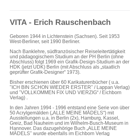
VITA - Erich Rauschenbach
Geboren 1944 in Lichtenstein (Sachsen). Seit 1953
West-Berliner, seit 1990 Berliner.
Nach Banklehre, südfranzösischer Reiseleitertätigkeit
und pädagogischem Studium an der PH Berlin (ohne
Abschluss) folgt 1969 ein Grafik-Design-Studium an der
HDK (jetzt UDK) Berlin (mit Abschluss als „staatlich
geprüfter Grafik-Designer“ 1973).
Bisher erschienen über 60 Karikaturenbücher ( u.a.
"ICH BIN SCHON WIEDER ERSTER" / Lappan Verlag)
und "VOLLKOMMEN FIX UND VIERZIG“ / Eichborn
Verlag) .
In den Jahren 1994 - 1996 entstand eine Serie von über
50 Acrylgemälden („ALLE MEINE MÄDELS“) mit
Ausstellungen u.a. in Berlin (2x), Hamburg, Kassel,
Greiz, Bad Nauheim und im Wilhelm-Busch-Museum in
Hannover. Das dazugehörige Buch „ALLE MEINE
MÄDELS" wurde ebenfalls im Eichborn Verlag