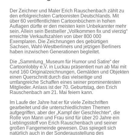
Der Zeichner und Maler Erich Rauschenbach zählt zu
den erfolgreichsten Cartoonisten Deutschlands. Mit
über 60 veröffentlichten Cartoonbüchern in hohen
Auflagen dürfte er den meisten kein Unbekannter mehr
sein. Allein sein Bestseller „Vollkommen fix und vierzig“
erreichte Verkaufszahlen von über 800 000
Exemplaren. Die Zeichnungen des gebürtigen
Sachsen, Wahl-Westberliners und jetzigen Berliners
haben inzwischen Generationen begleitet.
Die „Sammlung_Museum für Humor und Satire“ der
Cartoonlobby e.V. in Luckau präsentiert nun ab Mai mit
rund 160 Originalzeichnungen, Gemälden und Objekten
einen Querschnitt durch das vielseitige und
umfangreiche Schaffen eines seiner prominentesten
Mitglieder. Anlass ist der 70. Geburtstag, den Erich
Rauschenbach am 21. Mai feiern kann.
Im Laufe der Jahre hat er für viele Zeitschriften
gearbeitet und die unterschiedlichsten Themen
aufgegriffen, aber der „Kampf der Geschlechter“, die
Rolle von Mann und Frau sind für über 20 Jahre ein
Lieblingsstoff von Erich Rauschenbach und seiner
großen Fangemeinde gewesen. Das spiegelt sich
natürlich auch in der Sonderausstellung des