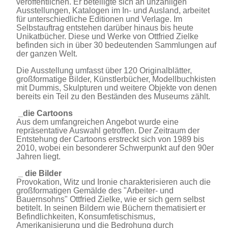
veröffentlichen. Er beteiligte sich an unzähligen
Ausstellungen, Katalogen im In- und Ausland, arbeitet
für unterschiedliche Editionen und Verlage. Im
Selbstauftrag entstehen darüber hinaus bis heute
Unikatbücher. Diese und Werke von Ottfried Zielke
befinden sich in über 30 bedeutenden Sammlungen auf
der ganzen Welt.
Die Ausstellung umfasst über 120 Originalblätter,
großformatige Bilder, Künstlerbücher, Modellbuchkisten
mit Dummis, Skulpturen und weitere Objekte von denen
bereits ein Teil zu den Beständen des Museums zählt.
_die Cartoons
Aus dem umfangreichen Angebot wurde eine
repräsentative Auswahl getroffen. Der Zeitraum der
Entstehung der Cartoons erstreckt sich von 1989 bis
2010, wobei ein besonderer Schwerpunkt auf den 90er
Jahren liegt.
_ die Bilder
Provokation, Witz und Ironie charakterisieren auch die
großformatigen Gemälde des "Arbeiter- und
Bauernsohns" Ottfried Zielke, wie er sich gern selbst
betitelt. In seinen Bildern wie Büchern thematisiert er
Befindlichkeiten, Konsumfetischismus,
Amerikanisierung und die Bedrohung durch