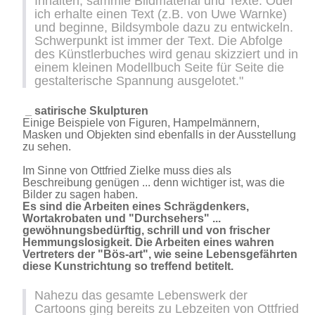
Inhalten, sammle Bildmaterial und Texte. Oder
ich erhalte einen Text (z.B. von Uwe Warnke)
und beginne, Bildsymbole dazu zu entwickeln.
Schwerpunkt ist immer der Text. Die Abfolge
des Künstlerbuches wird genau skizziert und in
einem kleinen Modellbuch Seite für Seite die
gestalterische Spannung ausgelotet."
_ satirische Skulpturen
Einige Beispiele von Figuren, Hampelmännern,
Masken und Objekten sind ebenfalls in der Ausstellung
zu sehen.
Im Sinne von Ottfried Zielke muss dies als
Beschreibung genügen ... denn wichtiger ist, was die
Bilder zu sagen haben.
Es sind die Arbeiten eines Schrägdenkers,
Wortakrobaten und "Durchsehers" ...
gewöhnungsbedürftig, schrill und von frischer
Hemmungslosigkeit. Die Arbeiten eines wahren
Vertreters der "Bös-art", wie seine Lebensgefährten
diese Kunstrichtung so treffend betitelt.
Nahezu das gesamte Lebenswerk der
Cartoons ging bereits zu Lebzeiten von Ottfried