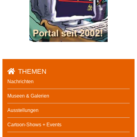
THEMEN
Nachrichten
Museen & Galerien
Ausstellungen
Cartoon-Shows + Events