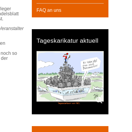
leger
FAQ an uns
delsblatt
t.
eranstalter
Tageskarikatur aktuell
ten
e noch so
 der