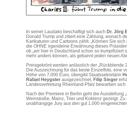
In seiner Laudatio beschäftigt sich auch
Dr. Jörg 
Donald Trump und zitiert eine Zählung, wonach de
Karikaturen und Cartoons zählt. „Können Sie sic
die OHNE irgendeine Erwähnung dieses Präsidenten
ob „wir hier in Deutschland schon so trumpifizier
mehr anders können, als gebannt jeden neuen Abe
Preisgekrönt werden anlässlich der „Rückblende 2
Die Auszeichnung für das beste Einzelfoto, eine v
Höhe von 7.000 Euro, übergibt Staatssekretärin
H
Rafael Heygster
ausgezeichnet.
Filip Singer
erh
Landesvertretung Rheinland-Pfalz bewarben sich 
Nach der Premiere in Berlin geht die Ausstellung 
Weinstraße, Mainz, Trier und Koblenz gezeigt. Zu 
unabhängige Jury aus den gut 1.000 eingereichten