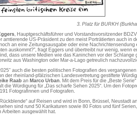
3. Platz für BURKH (Burkhar
Eggers
, Hauptgeschäftsführer und Vorstandsvorsitzender BDZV,
r amtierende US-Präsident zu den meist Porträtierten auch in 
h noch an eine Zeitungsausgabe oder eine Nachrichtensendung 
 auskommt?”, fragt Eggers und übertreibt nur wenig, wenn er 
t sind, dass unsere Medien wie das Kaninchen vor der Schlange g
rwitz aus Washington oder Mar-a-Lago getreulich nachzuvollzi
025" auch die besten politischen Fotografien des vergangenen
on der rheinland-pfälzischen Landesvertretung gestiftete Würdi
eike
Raab
an
Marco Urban
. Mit dem Preis für die „Beste Serie“
ält die Würdigung für „Das scharfe Sehen 2025“. Um den Fotopr
191 Fotografinnen und Fotografen.
„Rückblende“ auf Reisen und wird in Bonn, Brüssel, Neustadt a
sehen sind rund 50 Karikaturen sowie 80 Fotos und fünf Serien,
 Arbeiten ausgewählt hat.