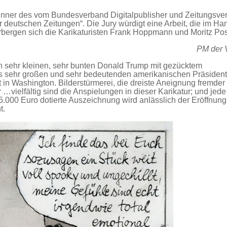
inner des vom Bundesverband Digitalpublisher und Zeitungsver
deutschen Zeitungen“. Die Jury würdigt eine Arbeit, die im Han
rbergen sich die Karikaturisten Frank Hoppmann und Moritz Pos
PM der V
nen sehr kleinen, sehr bunten Donald Trump mit gezücktem
s sehr großen und sehr bedeutenden amerikanischen Präsiden
n Washington. Bilderstürmerei, die dreiste Aneignung fremder
vielfältig sind die Anspielungen in dieser Karikatur; und jed
t 5.000 Euro dotierte Auszeichnung wird anlässlich der Eröffnung
t.