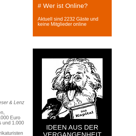
# Wer ist Online?
Aktuell sind 2232 Gäste und
keine Mitglieder online
reser & Lenz
en,
2.000 Euro
is und 1.000
IDEEN AUS DER
ikaturisten
VERGANGENHEIT