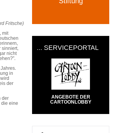
Stiftung
d Fritsche)
 mit
deutschen
erinnern,
... SERVICEPORTAL
sinniert,
ar nicht
ehen?”.
 Jahres.
gung in
 wird
eis der
ANGEBOTE DER
n der
CARTOONLOBBY
 die eine