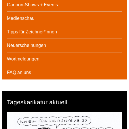
Cartoon-Shows + Events
Medienschau
Tipps für Zeichner*innen
Neuerscheinungen
Wortmeldungen
FAQ an uns
Tageskarikatur aktuell