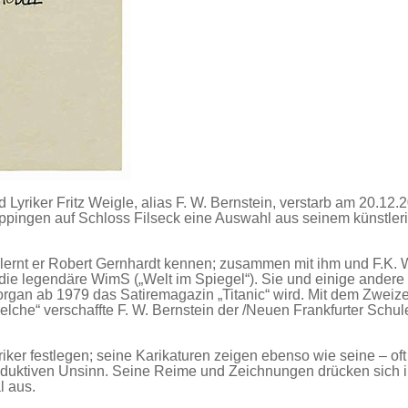
Lyriker Fritz Weigle, alias F. W. Bernstein, verstarb am 20.12.
öppingen auf Schloss Filseck eine Auswahl aus seinem künstler
 lernt er Robert Gernhardt kennen; zusammen mit ihm und F.K. 
n“ die legendäre WimS („Welt im Spiegel“). Sie und einige ander
organ ab 1979 das Satiremagazin „Titanic“ wird. Mit dem Zweize
welche“ verschaffte F. W. Bernstein der /Neuen Frankfurter Schu
iker festlegen; seine Karikaturen zeigen ebenso wie seine – oft 
duktiven Unsinn. Seine Reime und Zeichnungen drücken sich i
l aus.