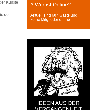
 der Künste
# Wer ist Online?
is der
Aktuell sind 687 Gäste und
keine Mitglieder online
IDEEN AUS DER
VERGANGENHEIT