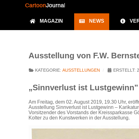
MAGAZIN
NEWS
VE
Ausstellung von F.W. Bernste
KATEGORIE:
AUSSTELLUNGEN
ERSTELLT: 2
„Sinnverlust ist Lustgewinn"
Am Freitag, dem 02. August 2019, 19.30 Uhr, eröff
Ausstellung Sinnverlust ist Lustgewinn – Karikatu
Vorsitzender des Vorstands der Kreissparkasse Gö
Kolter zu den Kunstwerken in der Ausstellung.