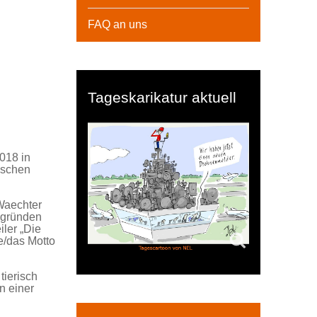
FAQ an uns
Tageskarikatur aktuell
2018 in
ischen
Waechter
e gründen
iler „Die
le/das Motto
tierisch
n einer