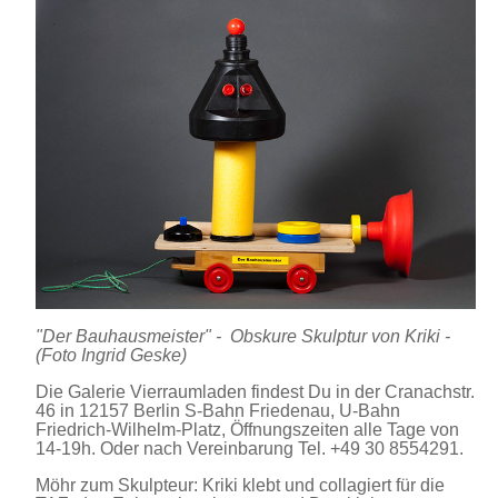
"Der Bauhausmeister" - Obskure Skulptur von Kriki -
(Foto Ingrid Geske)
Die Galerie Vierraumladen findest Du in der Cranachstr.
46 in 12157 Berlin S-Bahn Friedenau, U-Bahn
Friedrich-Wilhelm-Platz, Öffnungszeiten alle Tage von
14-19h. Oder nach Vereinbarung Tel. +49 30 8554291.
Möhr zum Skulpteur: Kriki klebt und collagiert für die