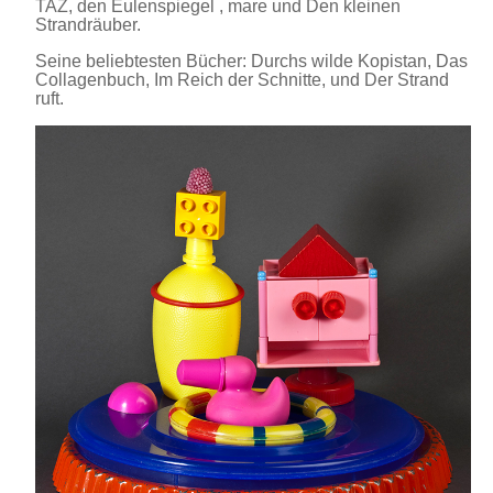
TAZ, den Eulenspiegel , mare und Den kleinen
Strandräuber.
Seine beliebtesten Bücher: Durchs wilde Kopistan, Das
Collagenbuch, Im Reich der Schnitte, und Der Strand
ruft.