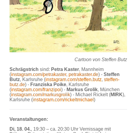
Cartoon von Steffen Butz
Schrägstrich
sind:
Petra Kaster
, Mannheim
(
instagram.com/petrakaster
,
petrakaster.de
) -
Steffen
Butz
, Karlsruhe (
instagram.com/steffen.butz
,
steffen-
butz.de
) -
Franziska Poike
, Karlsruhe
(
instagram.com/franzipoi
) -
Markus Grolik
, München
(
instagram.com/markusgrolik
) - Michael Rickelt (
MIRK
),
Karlsruhe (
instagram.com/rickeltmichael
)
Veranstaltungen:
Di, 18. 04.
, 19:30 – ca. 20:30 Uhr Vernissage mit