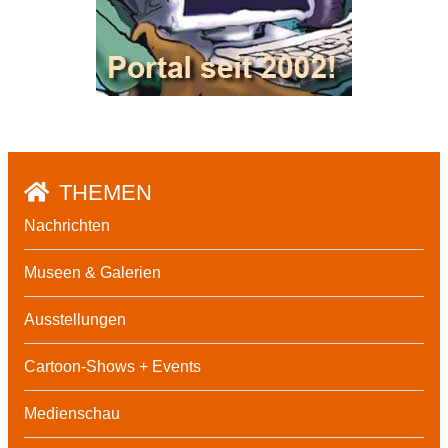
THEMEN
Nachrichten
Museen & Galerien
Ausstellungen
Cartoon-Shows + Events
Medienschau