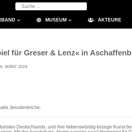
Suchen
RBAND
MUSEUM
AKTEURE
el für Greser & Lenz« in Aschaffen
16. MÄRZ 2024
lle Jesuitenkirche.
risten Deutschlands, und ihre liebenswürdig-bissige Kunst beg
inen. Mit der Ausstellung „Homo sapiens raus! Heimspiel für G