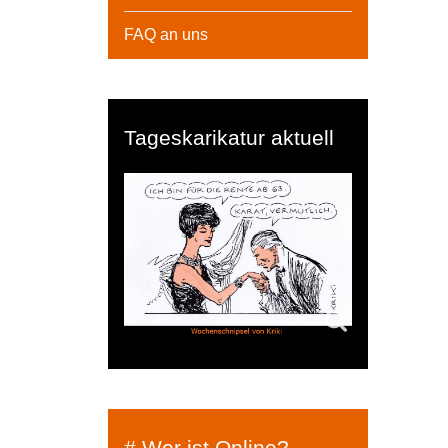
FAQ an uns
Tageskarikatur aktuell
# Wer ist Online?