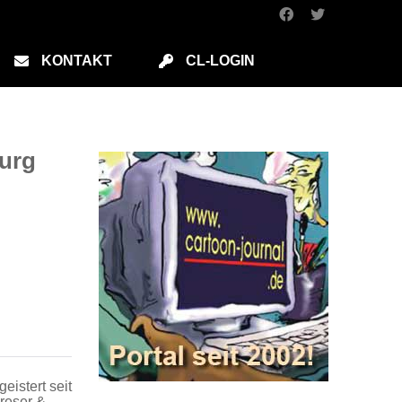
KONTAKT
CL-LOGIN
burg
eistert seit
reser &