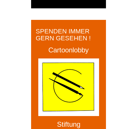
SPENDEN IMMER
GERN GESEHEN !
Cartoonlobby
Stiftung