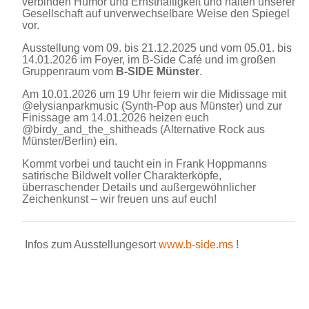
verbinden Humor und Ernsthaftigkeit und halten unserer
Gesellschaft auf unverwechselbare Weise den Spiegel
vor.
Ausstellung vom 09. bis 21.12.2025 und vom 05.01. bis
14.01.2026 im Foyer, im B-Side Café und im großen
Gruppenraum vom
B-SIDE Münster
.
Am 10.01.2026 um 19 Uhr feiern wir die Midissage mit
@elysianparkmusic (Synth-Pop aus Münster) und zur
Finissage am 14.01.2026 heizen euch
@birdy_and_the_shitheads (Alternative Rock aus
Münster/Berlin) ein.
Kommt vorbei und taucht ein in Frank Hoppmanns
satirische Bildwelt voller Charakterköpfe,
überraschender Details und außergewöhnlicher
Zeichenkunst – wir freuen uns auf euch!
Infos zum Ausstellungesort
www.b-side.ms
!