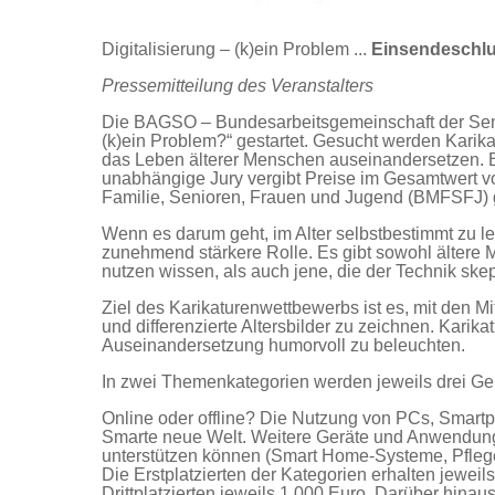
Digitalisierung – (k)ein Problem ...
Einsendeschl
Pressemitteilung des Veranstalters
Die BAGSO – Bundesarbeitsgemeinschaft der Senio
(k)ein Problem?“ gestartet. Gesucht werden Karika
das Leben älterer Menschen auseinandersetzen. 
unabhängige Jury vergibt Preise im Gesamtwert v
Familie, Senioren, Frauen und Jugend (BMFSFJ) g
Wenn es darum geht, im Alter selbstbestimmt zu l
zunehmend stärkere Rolle. Es gibt sowohl ältere 
nutzen wissen, als auch jene, die der Technik ske
Ziel des Karikaturenwettbewerbs ist es, mit den Mi
und differenzierte Altersbilder zu zeichnen. Karik
Auseinandersetzung humorvoll zu beleuchten.
In zwei Themenkategorien werden jeweils drei Ge
Online oder offline? Die Nutzung von PCs, Smart
Smarte neue Welt. Weitere Geräte und Anwendunge
unterstützen können (Smart Home-Systeme, Pflege
Die Erstplatzierten der Kategorien erhalten jeweil
Drittplatzierten jeweils 1.000 Euro. Darüber hin