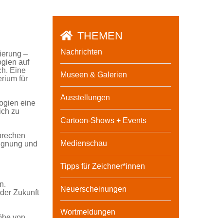
THEMEN
Nachrichten
ierung –
ogien auf
h. Eine
Museen & Galerien
rium für
Ausstellungen
ogien eine
ich zu
Cartoon-Shows + Events
ubrechen
Medienschau
neignung und
Tipps für Zeichner*innen
n.
Neuerscheinungen
der Zukunft
Wortmeldungen
Höhe von