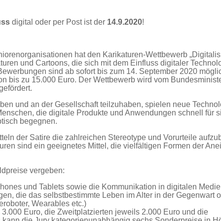
uss
digital oder per Post ist der
14.9.2020
!
renorganisationen hat den Karikaturen-Wettbewerb „Digitalis
turen und Cartoons, die sich mit dem Einfluss digitaler Technol
Bewerbungen sind ab sofort bis zum 14. September 2020 möglic
on bis zu 15.000 Euro. Der Wettbewerb wird vom Bundesministe
efördert.
eben und an der Gesellschaft teilzuhaben, spielen neue Technol
Menschen, die digitale Produkte und Anwendungen schnell für s
ptisch begegnen.
tteln der Satire die zahlreichen Stereotype und Vorurteile aufz
aturen sind ein geeignetes Mittel, die vielfältigen Formen der A
ldpreise vergeben:
phones und Tablets sowie die Kommunikation in digitalen Medie
n, die das selbstbestimmte Leben im Alter in der Gegenwart o
roboter, Wearables etc.)
s 3.000 Euro, die Zweitplatzierten jeweils 2.000 Euro und die
aus kann die Jury kategorienunabhängig sechs Sonderpreise in 