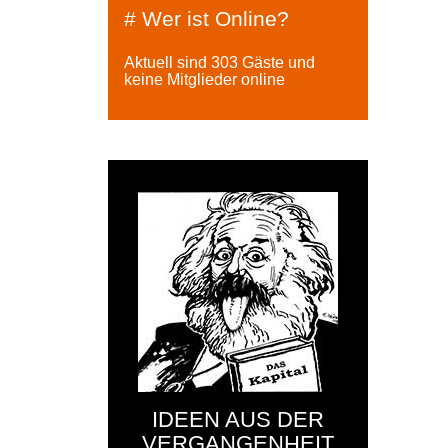
# Wer ist Online?
Aktuell sind 303 Gäste und
keine Mitglieder online
IDEEN AUS DER
VERGANGENHEIT