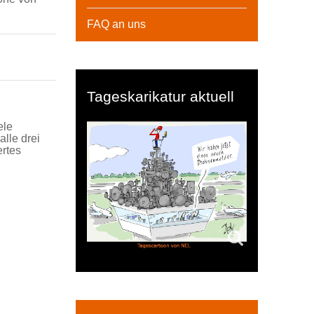
FAQ an uns
Tageskarikatur aktuell
ele
lle drei
ertes