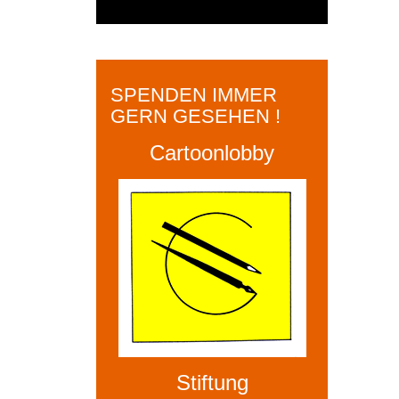
SPENDEN IMMER
GERN GESEHEN !
Cartoonlobby
Stiftung