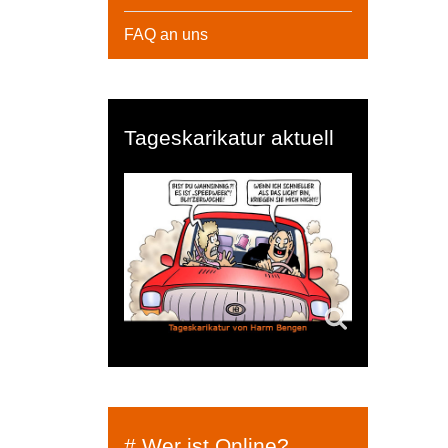
FAQ an uns
Tageskarikatur aktuell
# Wer ist Online?