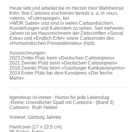
Heute lebt und arbeitet sie im Herzen ihrer Wahlheimat
Köln. Ihre Cartoons erschienen bereits u. a. in »taz«,
»stern«, »Eulenspiegel«, bei
»WDR Satire« und sind in vielen Cartoonbüchern,
Ausstellungen und Kalendern zu sehen. Seit mehreren
Jahren ist sie Hauszeichnerin der Zeitschriften »Sozial
Extra« und »Endlich Eifel« sowie Cartoonistin des
»Humanistischen Pressedienstes« (hpd).
Auszeichnungen:
2023 Dritter Platz beim »Deutschen Cartoonpreis«
2021 Zweiter Platz beim »Deutschen Cartoonpreis«
2018 Zweiter Platz beim »Salzburger Karikaturenpreis«
2014 Erster Platz bei dem Kunstpreis »Der freche
Mario«
Irgendwas ist immer - Humor für jede Lebenslag
-Reihe: Unendlicher Spaß mit Cartoons - (Band 3)
Cartoons: Ruth Hebler
Vorwort: Gerburg Jahnke
Hardcover [17 x 22,5 cm]
96 Seiten, farbig