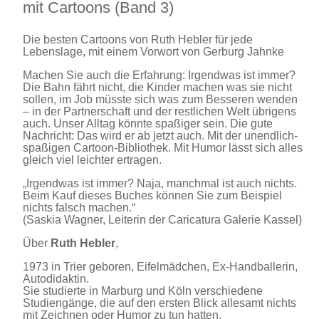
mit Cartoons (Band 3)
Die besten Cartoons von Ruth Hebler für jede
Lebenslage, mit einem Vorwort von Gerburg Jahnke
Machen Sie auch die Erfahrung: Irgendwas ist immer?
Die Bahn fährt nicht, die Kinder machen was sie nicht
sollen, im Job müsste sich was zum Besseren wenden
– in der Partnerschaft und der restlichen Welt übrigens
auch. Unser Alltag könnte spaßiger sein. Die gute
Nachricht: Das wird er ab jetzt auch. Mit der unendlich-
spaßigen Cartoon-Bibliothek. Mit Humor lässt sich alles
gleich viel leichter ertragen.
„Irgendwas ist immer? Naja, manchmal ist auch nichts.
Beim Kauf dieses Buches können Sie zum Beispiel
nichts falsch machen.“
(Saskia Wagner, Leiterin der Caricatura Galerie Kassel)
Über
Ruth Hebler
,
1973 in Trier geboren, Eifelmädchen, Ex-Handballerin,
Autodidaktin.
Sie studierte in Marburg und Köln verschiedene
Studiengänge, die auf den ersten Blick allesamt nichts
mit Zeichnen oder Humor zu tun hatten.