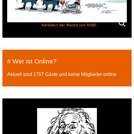
# Wer ist Online?
Aktuell sind 1707 Gäste und keine Mitglieder online