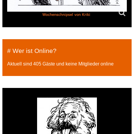
# Wer ist Online?
Aktuell sind 405 Gäste und keine Mitglieder online