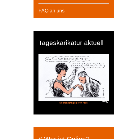
FAQ an uns
Tageskarikatur aktuell
# Wer ist Online?