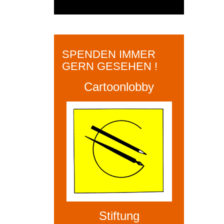
SPENDEN IMMER
GERN GESEHEN !
Cartoonlobby
Stiftung