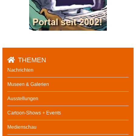
THEMEN
Nachrichten
Museen & Galerien
Ausstellungen
Cartoon-Shows + Events
Medienschau