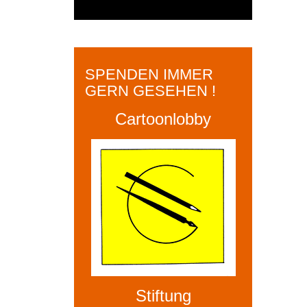
SPENDEN IMMER
GERN GESEHEN !
Cartoonlobby
Stiftung