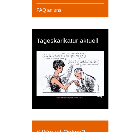
FAQ an uns
Tageskarikatur aktuell
# Wer ist Online?