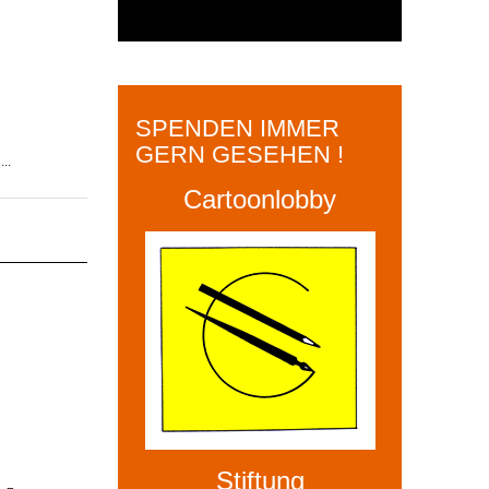
SPENDEN IMMER
GERN GESEHEN !
..
Cartoonlobby
Stiftung