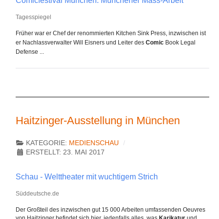
Comicfestival München: Münchener Mass-Arbeit
Tagesspiegel
Früher war er Chef der renommierten Kitchen Sink Press, inzwischen ist
er Nachlassverwalter Will Eisners und Leiter des
Comic
Book Legal
Defense ...
Haitzinger-Ausstellung in München
KATEGORIE:
MEDIENSCHAU
ERSTELLT: 23. MAI 2017
Schau - Welttheater mit wuchtigem Strich
Süddeutsche.de
Der Großteil des inzwischen gut 15 000 Arbeiten umfassenden Oeuvres
von Haitzinger befindet sich hier, jedenfalls alles, was
Karikatur
und ...