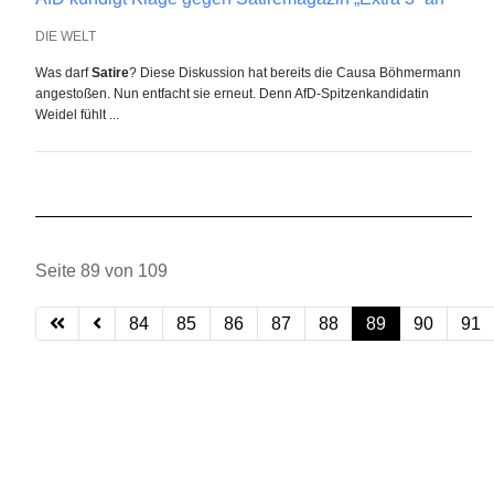
DIE WELT
Was darf
Satire
? Diese Diskussion hat bereits die Causa Böhmermann
angestoßen. Nun entfacht sie erneut. Denn AfD-Spitzenkandidatin
Weidel fühlt ...
Seite 89 von 109
84
85
86
87
88
89
90
91