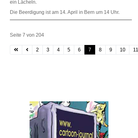
ein Lächeln.
Die Beerdigung ist am 14. April in Bern um 14 Uhr.
Seite 7 von 204
2
3
4
5
6
7
8
9
10
1