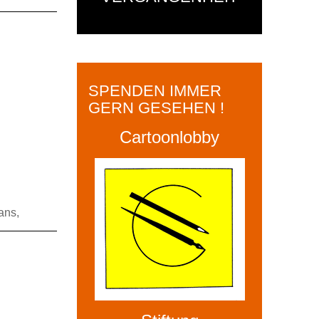
SPENDEN IMMER
GERN GESEHEN !
Cartoonlobby
ans,