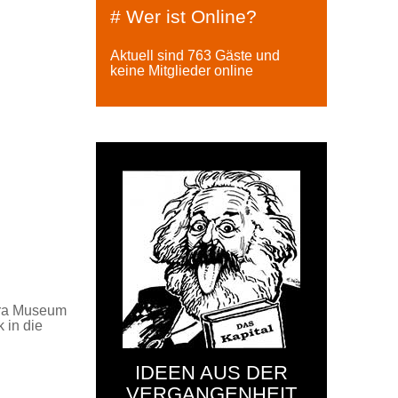
# Wer ist Online?
Aktuell sind 763 Gäste und
keine Mitglieder online
tura Museum
k in die
IDEEN AUS DER
VERGANGENHEIT