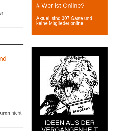
# Wer ist Online?
er
Aktuell sind 307 Gäste und
keine Mitglieder online
und
turen
nicht
IDEEN AUS DER
VERGANGENHEIT