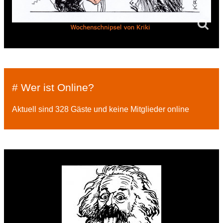
# Wer ist Online?
Aktuell sind 328 Gäste und keine Mitglieder online