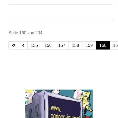
Seite 160 von 204
155
156
157
158
159
160
16