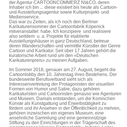
der Agentur CARTOONCOMMERZ NI&CO, deren
Inhaber ich bin ... diese existiert bis heute als Cartoon-
und Ausstellungsagentur sowie Kulturprojekt- und
Medienservice.
Das war zu Zeiten, als ich noch den Berliner
Karikaturensommer der Cartoonfabrik Köpenick
mitveranstaltet habe. Ich konzipiere und realisiere
also seitdem u. a. Projekte für etablierte
Ausstellungshäuser in ganz Deutschland, betreue
deren Wanderschaften und vermittle Künstler der Genre
Cartoon und Karikatur. Seit über 17 Jahren gehört die
kuratorische Arbeit rund um den «Deutschen
Karikaturenpreis» zu meinen Aufgaben.
Im Sommer 2018, genauer am 27. August, begeht die
Cartoonlobby den 10. Jahrestag ihres Bestehens. Der
bundesweite Berufsverband sieht sich als
Interessenvertretung der Protagonisten der visuellen
Formen von Humor und Satire, dazu gehören
Karikaturisten und Cartoonisten genauso wie Agenturen
und Museen. Damals entstanden, um die Komischen
Künste als Kunstgattung und Erwerbstätigkeit zu
fördern und ihr Ansehen in der Öffentlichkeit zu mehren,
gehören inzwischen ein eigenes Museum, eine
ansehnliche Sammlung und eine gemeinnützige
Stiftung zu den Einrichtungen in der Trägerschaft des