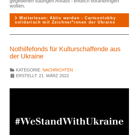
gegebenen traurigen Anlass - endlich voranbringen
wollen.
Weiterlesen: Aktiv werden - Cartoonlobby
solidarisch mit Zeichner*innen der Ukraine
Nothilfefonds für Kulturschaffende aus
der Ukraine
KATEGORIE:
NACHRICHTEN
ERSTELLT: 21. MÄRZ 2022