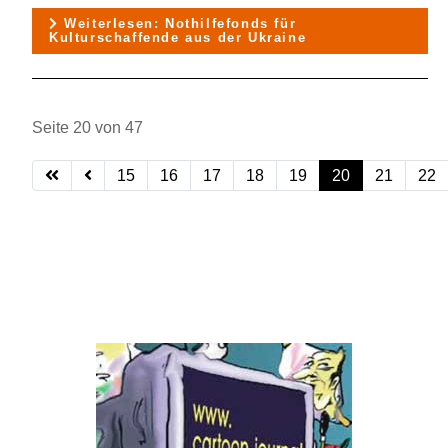
Weiterlesen: Nothilfefonds für
Kulturschaffende aus der Ukraine
Seite 20 von 47
15
16
17
18
19
20
21
22