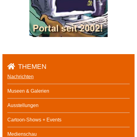
THEMEN
Nachrichten
Museen & Galerien
Ausstellungen
Cartoon-Shows + Events
Medienschau