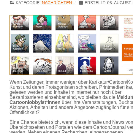
KATEGORIE:
NACHRICHTEN
ERSTELLT: 06. AUGUST 
Wenn Zeitungen immer weniger über Karikatur/Cartoon/K
Kunst und deren Protagonisten schreiben, Printmedien k
gelesen werden und Inhalte im Internet nur noch über
Bezahlbarrieren einsehbar sind, wo bleiben da die
Meldun
Cartoonlobbyist*innen
über ihre Veranstaltungen, Buchp
Aktionen, Arbeiten und andere Angebote zugänglich für ein
Öffentlichkeit?
Eine Chance bietet sich, wenn diese Inhalte und News vo
Übersichtsseiten und Portalen wie dem CartoonJournal ver
werden. Neben eigenen Recherchen, eingegangenen