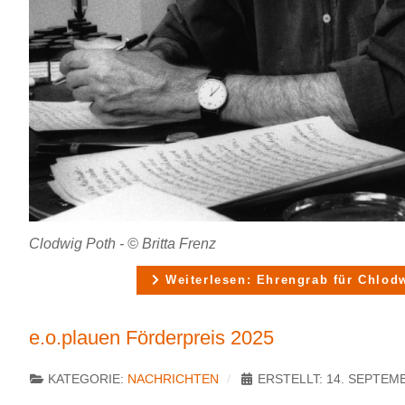
Clodwig Poth - © Britta Frenz
Weiterlesen: Ehrengrab für Chlod
e.o.plauen Förderpreis 2025
KATEGORIE:
NACHRICHTEN
ERSTELLT: 14. SEPTEM